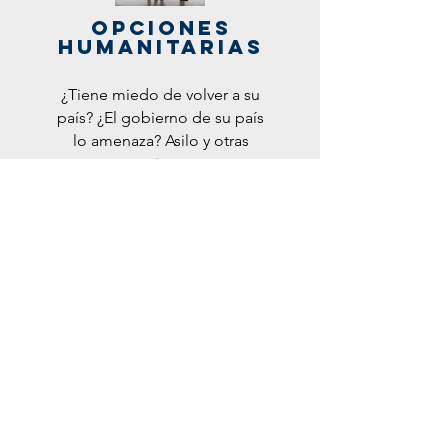
OPCIONES
HUMANITARIAS
¿Tiene miedo de volver a su
país? ¿El gobierno de su país
lo amenaza? Asilo y otras
opciones
humanitarias pueden ser
factibile para usted.
Lea más >
Opciones de
Deportación
y Detención
Presentarse al Tribunal de